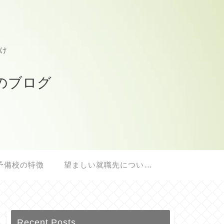
け
のブログ
予備校の特徴
望ましい就職先について
Recent Posts